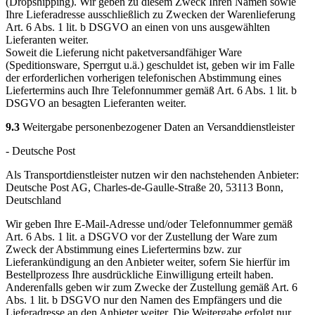
(Dropshipping). Wir geben zu diesem Zweck Ihren Namen sowie
Ihre Lieferadresse ausschließlich zu Zwecken der Warenlieferung
Art. 6 Abs. 1 lit. b DSGVO an einen von uns ausgewählten
Lieferanten weiter.
Soweit die Lieferung nicht paketversandfähiger Ware
(Speditionsware, Sperrgut u.ä.) geschuldet ist, geben wir im Falle
der erforderlichen vorherigen telefonischen Abstimmung eines
Liefertermins auch Ihre Telefonnummer gemäß Art. 6 Abs. 1 lit. b
DSGVO an besagten Lieferanten weiter.
9.3
Weitergabe personenbezogener Daten an Versanddienstleister
- Deutsche Post
Als Transportdienstleister nutzen wir den nachstehenden Anbieter:
Deutsche Post AG, Charles-de-Gaulle-Straße 20, 53113 Bonn,
Deutschland
Wir geben Ihre E-Mail-Adresse und/oder Telefonnummer gemäß
Art. 6 Abs. 1 lit. a DSGVO vor der Zustellung der Ware zum
Zweck der Abstimmung eines Liefertermins bzw. zur
Lieferankündigung an den Anbieter weiter, sofern Sie hierfür im
Bestellprozess Ihre ausdrückliche Einwilligung erteilt haben.
Anderenfalls geben wir zum Zwecke der Zustellung gemäß Art. 6
Abs. 1 lit. b DSGVO nur den Namen des Empfängers und die
Lieferadresse an den Anbieter weiter. Die Weitergabe erfolgt nur,