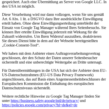
gespeichert. Auch eine Übermittlung an Server von Google LLC. In
den USA ist möglich.
Diese Verarbeitung wird nur dann vollzogen, wenn Sie uns gemäß
Art. 6 Abs. 1 lit. a DSGVO dazu Ihre ausdrückliche Einwilligung
erteilt haben. Ohne diese Einwilligungserteilung unterbleibt der
Einsatz von Google Tag Manager während Ihres Seitenbesuchs. Sie
können Ihre erteilte Einwilligung jederzeit mit Wirkung für die
Zukunft widerrufen. Um Ihren Widerruf auszuüben, deaktivieren
Sie diesen Dienst bitte in dem auf der Webseite bereitgestellten
„Cookie-Consent-Tool“.
Wir haben mit dem Anbieter einen Auftragsverarbeitungsvertrag
geschlossen, der den Schutz der Daten unserer Seitenbesucher
sicherstellt und eine unberechtigte Weitergabe an Dritte untersagt.
Für Datenübermittlungen in die USA hat sich der Anbieter dem EU-
US-Datenschutzrahmen (EU-US Data Privacy Framework)
angeschlossen, das auf Basis eines Angemessenheitsbeschlusses der
Europäischen Kommission die Einhaltung des europäischen
Datenschutzniveaus sicherstellt.
Weitere rechtliche Hinweise zu Google Tag Manager finden Sie
unter
https://business.safety.google/intl/de/privacy/
und
https://policies.google.com/privacy?hl=de&gl=de