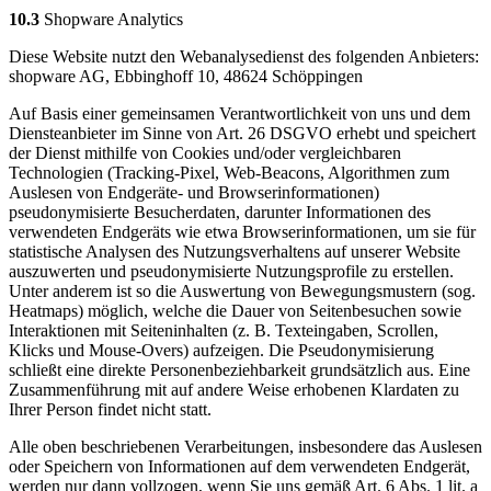
10.3
Shopware Analytics
Diese Website nutzt den Webanalysedienst des folgenden Anbieters:
shopware AG, Ebbinghoff 10, 48624 Schöppingen
Auf Basis einer gemeinsamen Verantwortlichkeit von uns und dem
Diensteanbieter im Sinne von Art. 26 DSGVO erhebt und speichert
der Dienst mithilfe von Cookies und/oder vergleichbaren
Technologien (Tracking-Pixel, Web-Beacons, Algorithmen zum
Auslesen von Endgeräte- und Browserinformationen)
pseudonymisierte Besucherdaten, darunter Informationen des
verwendeten Endgeräts wie etwa Browserinformationen, um sie für
statistische Analysen des Nutzungsverhaltens auf unserer Website
auszuwerten und pseudonymisierte Nutzungsprofile zu erstellen.
Unter anderem ist so die Auswertung von Bewegungsmustern (sog.
Heatmaps) möglich, welche die Dauer von Seitenbesuchen sowie
Interaktionen mit Seiteninhalten (z. B. Texteingaben, Scrollen,
Klicks und Mouse-Overs) aufzeigen. Die Pseudonymisierung
schließt eine direkte Personenbeziehbarkeit grundsätzlich aus. Eine
Zusammenführung mit auf andere Weise erhobenen Klardaten zu
Ihrer Person findet nicht statt.
Alle oben beschriebenen Verarbeitungen, insbesondere das Auslesen
oder Speichern von Informationen auf dem verwendeten Endgerät,
werden nur dann vollzogen, wenn Sie uns gemäß Art. 6 Abs. 1 lit. a